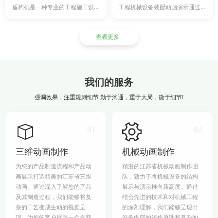
盾构机是一种专业的工程施工设备，主要用于城市轨道交通工程、市政地下及非开挖技术工程等领域。通过盾构机...
工程机械设备装配动画演示通过三维技术，实现工程机械360度旋转观看以及内部机构透视，使客户通过三维动...
查看更多
我们的服务
强调效果，注重规则细节 勤于沟通，重于大局，微于细节!
01
02
三维动画制作
机械动画制作
为您的产品制造流程和产品动
精湛的江苏省机械动画制作团
画展示打造精美的江苏省三维
队，致力于将机械设备的结构
动画。通过深入了解您的产品
展示与演示推向新高度。通过
及其制造过程，我们能够将复
结合先进的技术和对机械工程
杂的工艺变成生动的视觉呈
的深刻理解，我们能够呈现出
现，为您的客户展示一个全新
设备内部的运作原理和复杂的