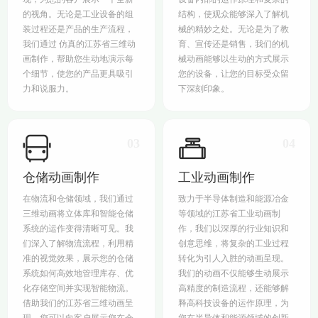
的视角。无论是工业设备的组
结构，使观众能够深入了解机
装过程还是产品的生产流程，
械的精妙之处。无论是为了教
我们通过 仿真的江苏省三维动
育、宣传还是销售，我们的机
画制作，帮助您生动地演示每
械动画能够以生动的方式展示
个细节，使您的产品更具吸引
您的设备，让您的目标受众留
力和说服力。
下深刻印象。
03
04
仓储动画制作
工业动画制作
在物流和仓储领域，我们通过
致力于半导体制造和能源冶金
三维动画将立体库和智能仓储
等领域的江苏省工业动画制
系统的运作变得清晰可见。我
作，我们以深厚的行业知识和
们深入了解物流流程，利用精
创意思维，将复杂的工业过程
准的视觉效果，展示您的仓储
转化为引人入胜的动画呈现。
系统如何高效地管理库存、优
我们的动画不仅能够生动展示
化存储空间并实现智能物流。
高精度的制造流程，还能够解
借助我们的江苏省三维动画呈
释高科技设备的运作原理，为
现，您可以向客户展示您在仓
您在半导体和能源领域的创新